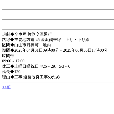
規制◆全車両 片側交互通行
路線◆主要地方道 45 金沢鶴来線 上り・下り線
区間◆白山市月橋町 地内
期間◆2025年04月01日09時00分～2025年06月30日17時00分
時間帯
09:00～17:00
休工◆土曜日曜祝日 4/26～29、5/3～6
延長◆120m
理由◆工事:道路改良工事のため
<<前