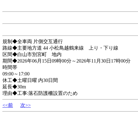
規制◆全車両 片側交互通行
路線◆主要地方道 44 小松鳥越鶴来線 上り・下り線
区間◆白山市別宮町 地内
期間◆2026年06月15日09時00分～2026年11月30日17時00分
時間帯
09:00～17:00
休工◆土曜日曜 内30日間
延長◆30m
理由◆工事:落石防護柵設置のため
<<前
次>>