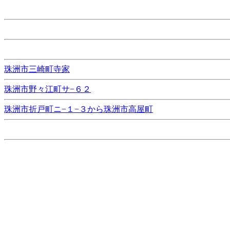
珠洲市三崎町寺家
珠洲市野々江町サ−６２
珠洲市折戸町ニ−１−３から珠洲市高屋町