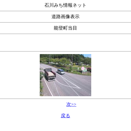
石川みち情報ネット
道路画像表示
能登町当目
次>>
戻る