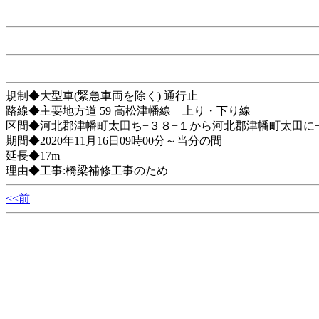
規制◆大型車(緊急車両を除く) 通行止
路線◆主要地方道 59 高松津幡線 上り・下り線
区間◆河北郡津幡町太田ち−３８−１から河北郡津幡町太田に
期間◆2020年11月16日09時00分～当分の間
延長◆17m
理由◆工事:橋梁補修工事のため
<<前