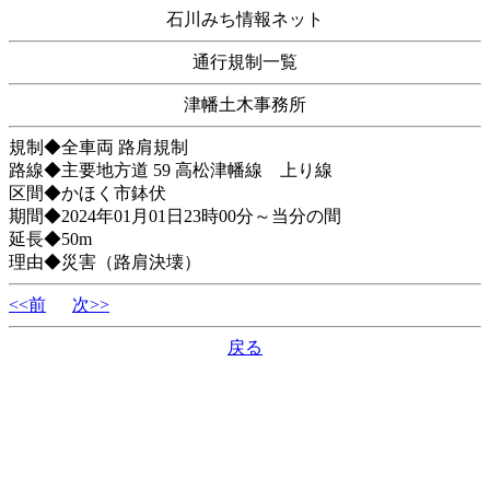
石川みち情報ネット
通行規制一覧
津幡土木事務所
規制◆全車両 路肩規制
路線◆主要地方道 59 高松津幡線 上り線
区間◆かほく市鉢伏
期間◆2024年01月01日23時00分～当分の間
延長◆50m
理由◆災害（路肩決壊）
<<前
次>>
戻る