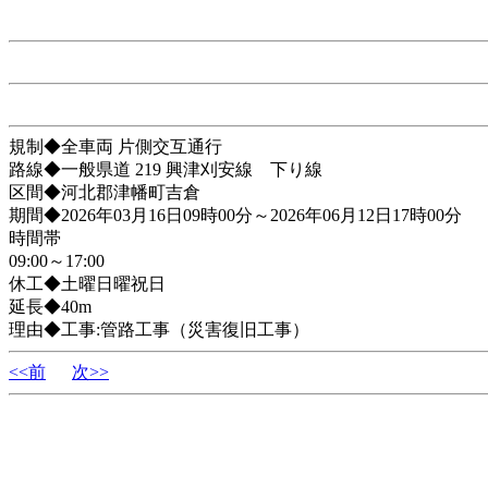
規制◆全車両 片側交互通行
路線◆一般県道 219 興津刈安線 下り線
区間◆河北郡津幡町吉倉
期間◆2026年03月16日09時00分～2026年06月12日17時00分
時間帯
09:00～17:00
休工◆土曜日曜祝日
延長◆40m
理由◆工事:管路工事（災害復旧工事）
<<前
次>>