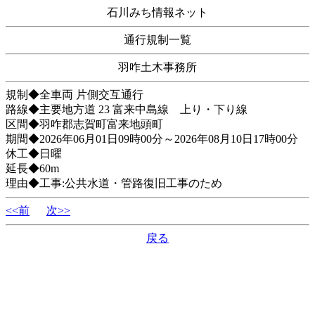
石川みち情報ネット
通行規制一覧
羽咋土木事務所
規制◆全車両 片側交互通行
路線◆主要地方道 23 富来中島線 上り・下り線
区間◆羽咋郡志賀町富来地頭町
期間◆2026年06月01日09時00分～2026年08月10日17時00分
休工◆日曜
延長◆60m
理由◆工事:公共水道・管路復旧工事のため
<<前
次>>
戻る