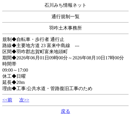
石川みち情報ネット
通行規制一覧
羽咋土木事務所
規制◆自転車・歩行者 通行止
路線◆主要地方道 23 富来中島線 ---
区間◆羽咋郡志賀町富来地頭町
期間◆2026年06月01日09時00分～2026年08月10日17時00分
時間帯
09:00～17:00
休工◆日曜
延長◆20m
理由◆工事:公共水道・管路復旧工事のため
<<前
次>>
戻る