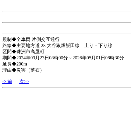
規制◆全車両 片側交互通行
路線◆主要地方道 28 大谷狼煙飯田線 上り・下り線
区間◆珠洲市高屋町
期間◆2024年09月23日08時00分～2026年05月01日08時30分
延長◆200m
理由◆災害（落石）
<<前
次>>