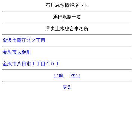
石川みち情報ネット
通行規制一覧
県央土木総合事務所
金沢市藤江北２丁目
金沢市大樋町
金沢市八日市１丁目１５１
<<前
次>>
戻る